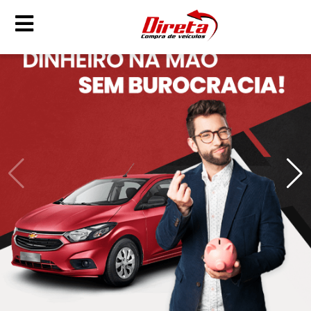
QUERO
VENDER
MEU
CARRO
HOME
COMO
FUNCIONA
A DIRETA
VEÍCULOS
CONTATO
(31)
98468-
5426