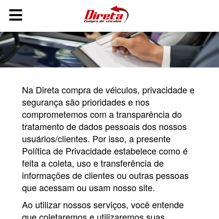
QUERO
VENDER
MEU
CARRO
Na Direta compra de véiculos, privacidade e
HOME
segurança são prioridades e nos
COMO
comprometemos com a transparência do
FUNCIONA
tratamento de dados pessoais dos nossos
usuários/clientes. Por isso, a presente
A DIRETA
VEÍCULOS
Política de Privacidade estabelece como é
feita a coleta, uso e transferência de
CONTATO
informações de clientes ou outras pessoas
que acessam ou usam nosso site.
(31)
98468-
Ao utilizar nossos serviços, você entende
5426
que coletaremos e utilizaremos suas